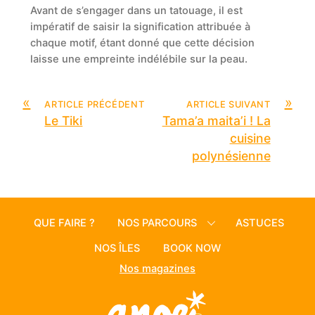
Avant de s’engager dans un tatouage, il est
impératif de saisir la signification attribuée à
chaque motif, étant donné que cette décision
laisse une empreinte indélébile sur la peau.
«
»
ARTICLE PRÉCÉDENT
ARTICLE SUIVANT
Le Tiki
Tama’a maita’i ! La
cuisine
polynésienne
QUE FAIRE ?
NOS PARCOURS
ASTUCES
NOS ÎLES
BOOK NOW
Nos magazines