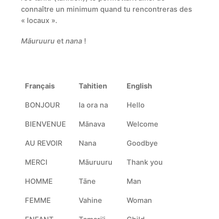
connaître un minimum quand tu rencontreras des
« locaux ».
Māuruuru
et
nana
!
Français
Tahitien
English
BONJOUR
Ia ora na
Hello
BIENVENUE
Mānava
Welcome
AU REVOIR
Nana
Goodbye
MERCI
Māuruuru
Thank you
HOMME
Tāne
Man
FEMME
Vahine
Woman