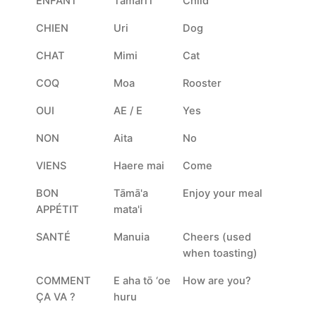
ENFANT
Tamari'i
Child
CHIEN
Uri
Dog
CHAT
Mimi
Cat
COQ
Moa
Rooster
OUI
AE / E
Yes
NON
Aita
No
VIENS
Haere mai
Come
BON
Tāmā'a
Enjoy your meal
APPÉTIT
mata'i
SANTÉ
Manuia
Cheers (used
when toasting)
COMMENT
E aha tō ‘oe
How are you?
ÇA VA ?
huru