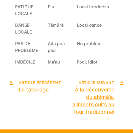
FATIGUE
Fiu
Local tiredness
LOCALE
DANSE
Tāmūrē
Local dance
LOCALE
PAS DE
Aita pea
No problem
PROBLÈME
pea
IMBÉCILE
Ma'au
Fool, idiot
«
»
ARTICLE PRÉCÉDENT
ARTICLE SUIVANT
Le tatouage
À la découverte
du ahimā’a,
aliments cuits au
four traditionnel