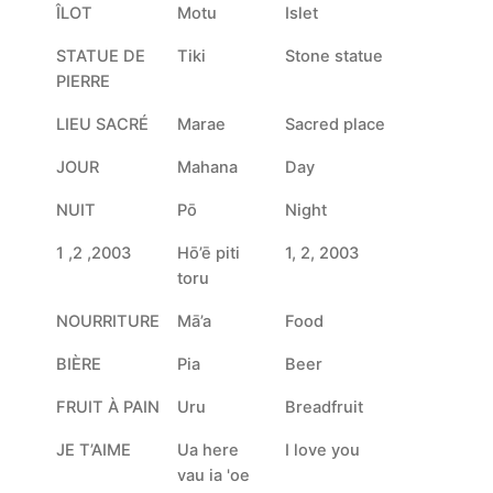
ÎLOT
Motu
Islet
STATUE DE
Tiki
Stone statue
PIERRE
LIEU SACRÉ
Marae
Sacred place
JOUR
Mahana
Day
NUIT
Pō
Night
1 ,2 ,2003
Hō’ē piti
1, 2, 2003
toru
NOURRITURE
Mā’a
Food
BIÈRE
Pia
Beer
FRUIT À PAIN
Uru
Breadfruit
JE T’AIME
Ua here
I love you
vau ia 'oe