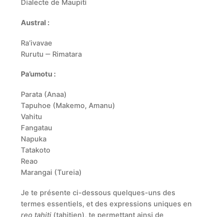
Dialecte de Maupiti
Austral :
Ra’ivavae
Rurutu ‒ Rimatara
Pa’umotu :
Parata (Anaa)
Tapuhoe (Makemo, Amanu)
Vahitu
Fangatau
Napuka
Tatakoto
Reao
Marangai (Tureia)
Je te présente ci-dessous quelques-uns des
termes essentiels, et des expressions uniques en
reo tahiti
(tahitien), te permettant ainsi de