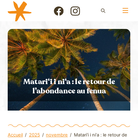
Skip
Men
to
Icon
Icon
content
label
label
Matari‘i i ni‘a : le retour de
l’abondance au fenua
Accueil
/
2025
/
novembre
/
Matari‘i i ni‘a : le retour de