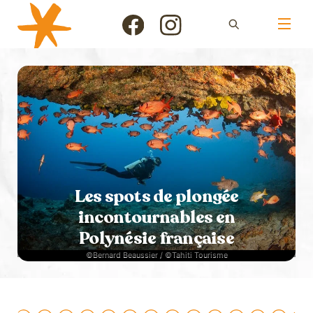
Skip
Men
to
Icon
Icon
content
label
label
Les spots de plongée
incontournables en
Polynésie française
©Bernard Beaussier / ©Tahiti Tourisme