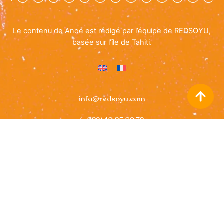
Le contenu de Anoe est rédigé par l’équipe de REDSOYU,
basée sur l’île de Tahiti.
info@redsoyu.com
(+689) 40 85 60 72
Icon
Icon
label
label
Politique des cookies
• All rights reserved ©
ANOE Guide for
Tahiti
2026 –
REDSOYU
– Images on this website are © Tahiti
Tourisme, with alternative credits provided where applicable