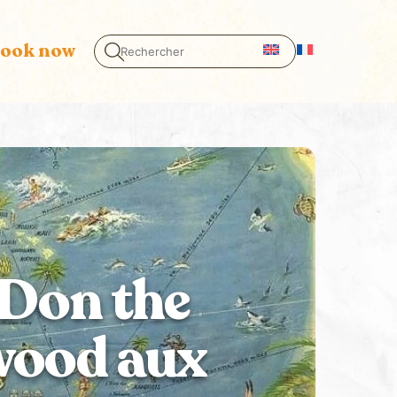
ook now
 Don the
wood aux