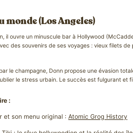
au monde (Los Angeles)
 fin, il ouvre un minuscule bar à Hollywood (McCadd
 avec des souvenirs de ses voyages : vieux filets de 
e par le champagne, Donn propose une évasion tota
lier le stress urbain. Le succès est fulgurant et fi
re :
r et son menu original :
Atomic Grog History
 Tiki : le rêve hollywoodien et la réalité des île