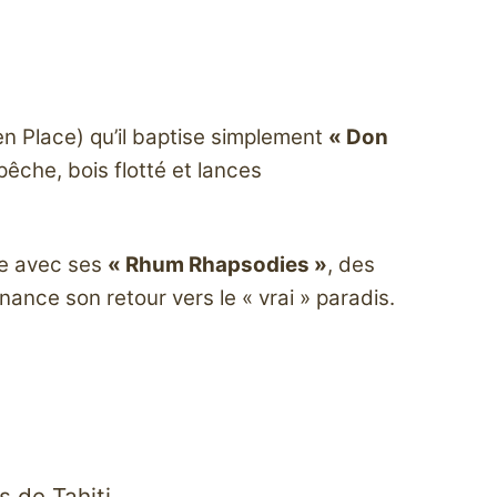
en Place) qu’il baptise simplement
« Don
pêche, bois flotté et lances
le avec ses
« Rhum Rhapsodies »
, des
nance son retour vers le « vrai » paradis.
s de Tahiti