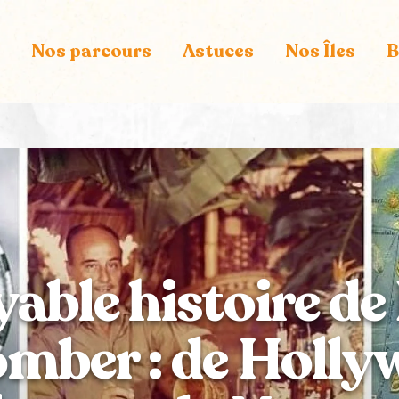
Nos parcours
Astuces
Nos Îles
B
yable histoire de
mber : de Holly