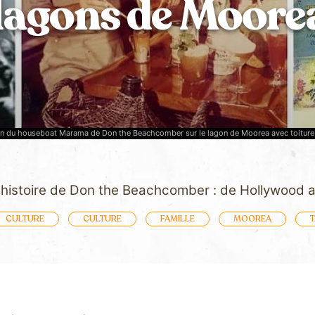
lagons de Moore
on du houseboat Marama de Don the Beachcomber sur le lagon de Moorea avec toiture
e histoire de Don the Beachcomber : de Hollywood
CULTURE
CULTURE
FAMILLE
MOOREA
T