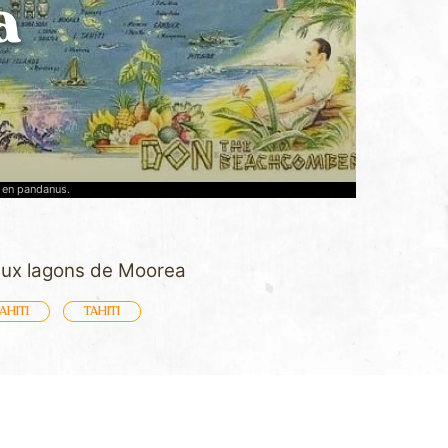
a
 en pandanus.
 aux lagons de Moorea
AHITI
TAHITI