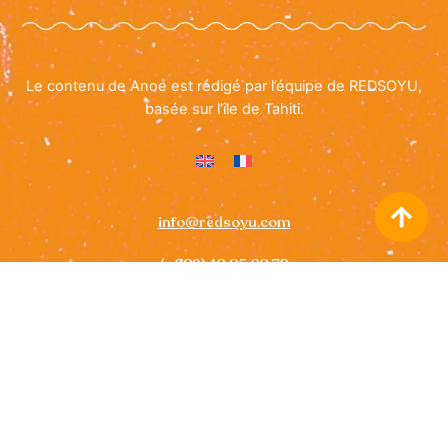
Le contenu de Anoe est rédigé par l’équipe de REDSOYU,
basée sur l’île de Tahiti.
info@redsoyu.com
(+689) 40 85 60 72
Icon
Icon
label
label
Politique des cookies
• All rights reserved ©
ANOE Guide for
Tahiti
2026 –
REDSOYU
– Images on this website are © Tahiti
Tourisme, with alternative credits provided where applicable