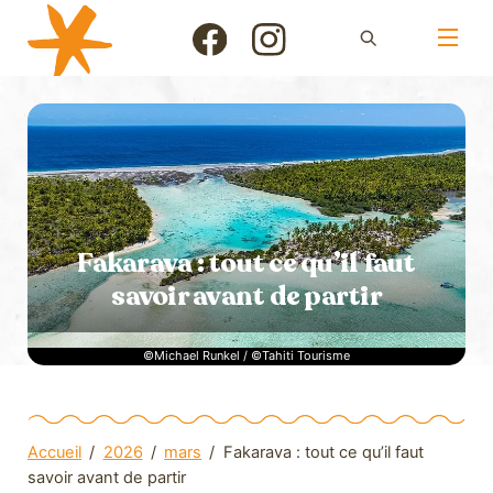
Skip
Men
to
Icon
Icon
content
label
label
Fakarava : tout ce qu’il faut
savoir avant de partir
©Michael Runkel / ©Tahiti Tourisme
Accueil
/
2026
/
mars
/
Fakarava : tout ce qu’il faut
savoir avant de partir