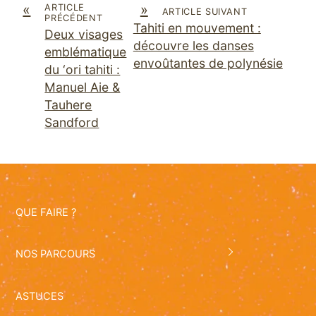
«
»
ARTICLE
ARTICLE SUIVANT
PRÉCÉDENT
Tahiti en mouvement :
Deux visages
découvre les danses
emblématique
envoûtantes de polynésie
du ‘ori tahiti :
Manuel Aie &
Tauhere
Sandford
QUE FAIRE ?
NOS PARCOURS
ASTUCES