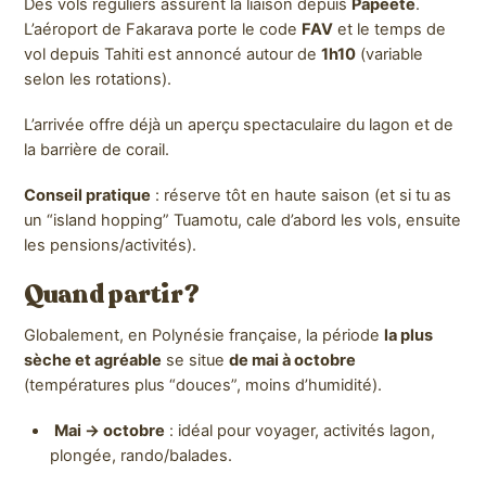
Des vols réguliers assurent la liaison depuis
Papeete
.
L’aéroport de Fakarava porte le code
FAV
et le temps de
vol depuis Tahiti est annoncé autour de
1h10
(variable
selon les rotations).
L’arrivée offre déjà un aperçu spectaculaire du lagon et de
la barrière de corail.
Conseil pratique
: réserve tôt en haute saison (et si tu as
un “island hopping” Tuamotu, cale d’abord les vols, ensuite
les pensions/activités).
Quand partir ?
Globalement, en Polynésie française, la période
la plus
sèche et agréable
se situe
de mai à octobre
(températures plus “douces”, moins d’humidité).
Mai → octobre
: idéal pour voyager, activités lagon,
plongée, rando/balades.