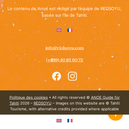
Le contenu de Anoe est rédigé par l’équipe de REDSOYU,
basée sur l’île de Tahiti.
info@redsoyu.com
(+689) 40 85 60 72
Icon
Icon
label
label
Politique des cookies
• All rights reserved ©
ANOE Guide for
Tahiti
2026 –
REDSOYU
– Images on this website are © Tahiti
Tourisme, with alternative credits provided where applicable