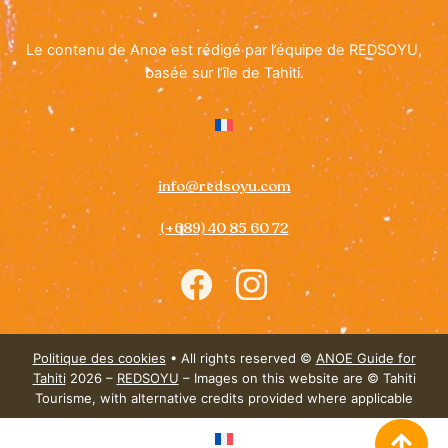
Le contenu de Anoe est rédigé par l’équipe de REDSOYU,
basée sur l’île de Tahiti.
info@redsoyu.com
(+689) 40 85 60 72
Icon
Icon
label
label
Politique des cookies
• All rights reserved ©
ANOE Guide for
Tahiti
2026 –
REDSOYU
– Images on this website are © Tahiti
Tourisme, with alternative credits provided where applicable