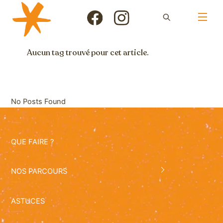
Skip
Men
to
Icon
Icon
content
label
label
Aucun tag trouvé pour cet article.
No Posts Found
QUE FAIRE ?
NOS PARCOURS
ASTUCES