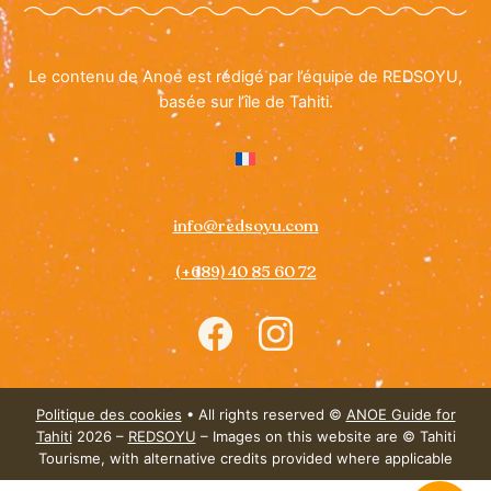
Le contenu de Anoe est rédigé par l’équipe de REDSOYU,
basée sur l’île de Tahiti.
info@redsoyu.com
(+689) 40 85 60 72
Icon
Icon
label
label
Politique des cookies
• All rights reserved ©
ANOE Guide for
Tahiti
2026 –
REDSOYU
– Images on this website are © Tahiti
Tourisme, with alternative credits provided where applicable