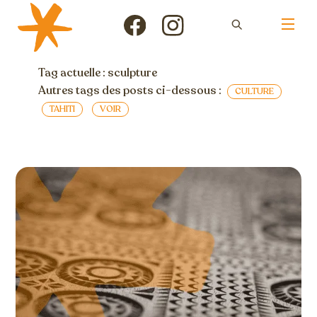
Skip
Men
to
Icon
Icon
content
label
label
Tag actuelle : sculpture
Autres tags des posts ci-dessous :
CULTURE
TAHITI
VOIR