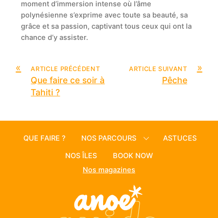
moment d’immersion intense où l’âme
polynésienne s’exprime avec toute sa beauté, sa
grâce et sa passion, captivant tous ceux qui ont la
chance d’y assister.
«
»
ARTICLE PRÉCÉDENT
ARTICLE SUIVANT
Que faire ce soir à
Pêche
Tahiti ?
QUE FAIRE ?
NOS PARCOURS
ASTUCES
NOS ÎLES
BOOK NOW
Nos magazines