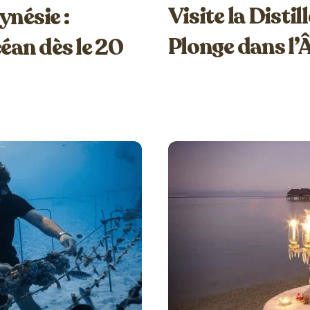
Visite la Disti
ynésie :
Plonge dans l
céan dès le 20