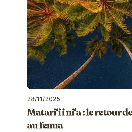
28/11/2025
Matari‘i i ni‘a : le retour 
au fenua