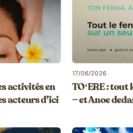
17/06/2026
es activités en
TOʻERE : tout 
es acteurs d’ici
— et Anoe deda