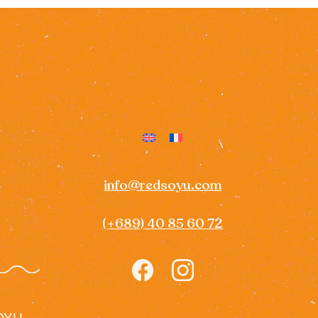
info@redsoyu.com
(+689) 40 85 60 72
Icon
Icon
label
label