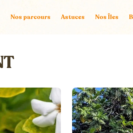
Nos parcours
Astuces
Nos Îles
B
NT