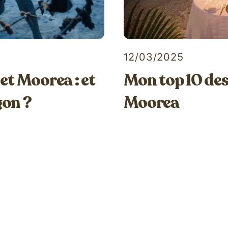
12/03/2025
 et Moorea : et
Mon top 10 des 
agon ?
Moorea