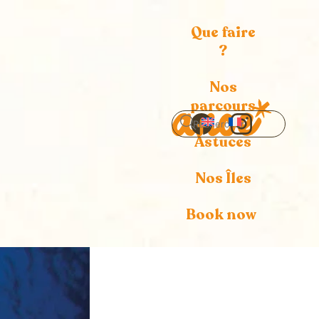
Que faire
?
Nos
parcours
Icon
Icon
Astuces
label
label
Nos Îles
Book now