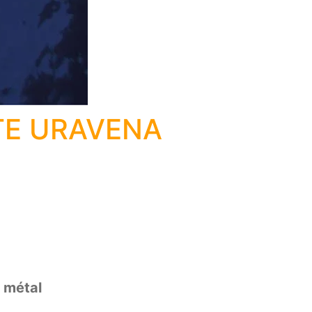
TE URAVENA
h métal