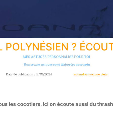
L POLYNÉSIEN ? ÉCOU
MES ASTUCES PERSONNALISÉ POUR TOI
Toutes mes astuces sont élaborées avec soin
Date de publication : 18/01/2024
entendre
musique
pluie
ous les cocotiers, ici on écoute aussi du thras