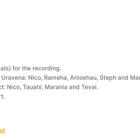
als) for the recording.
 Uravena: Nico, Rameha, Ariioehau, Steph and Ma
t: Nico, Tauahi, Marania and Tevai.
t.
nd